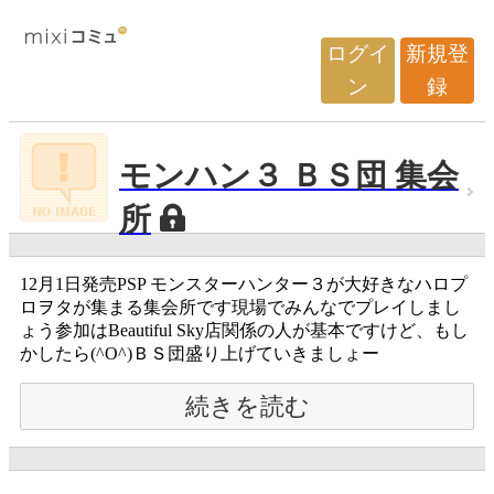
ログイ
新規登
ン
録
モンハン３ ＢＳ団 集会
所
12月1日発売PSP モンスターハンター３が大好きなハロプ
ロヲタが集まる集会所です現場でみんなでプレイしまし
ょう参加はBeautiful Sky店関係の人が基本ですけど、もし
かしたら(^O^)ＢＳ団盛り上げていきましょー
続きを読む