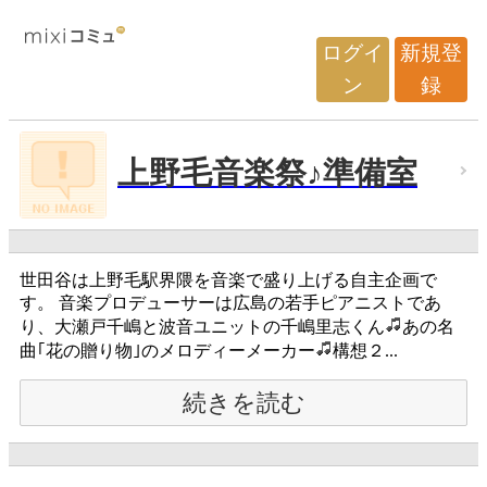
ログイ
新規登
ン
録
上野毛音楽祭♪準備室
世田谷は上野毛駅界隈を音楽で盛り上げる自主企画で
す。 音楽プロデューサーは広島の若手ピアニストであ
り、大瀬戸千嶋と波音ユニットの千嶋里志くん
あの名
曲｢花の贈り物｣のメロディーメーカー
構想２...
続きを読む