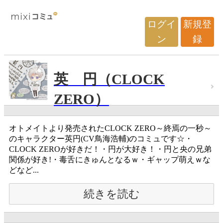
ログイ
新規登
ン
録
英 円（CLOCK
ZERO）
オトメイトより発売されたCLOCK ZERO～終焉の一秒～
のキャラクター英円(CV鳥海浩輔)のコミュです☆・
CLOCK ZEROが好きだ！・円が大好き！・円と央の兄弟
関係が好き!・毒舌にきゅんとなるｗ・ギャップ萌えｗな
どなど...
続きを読む