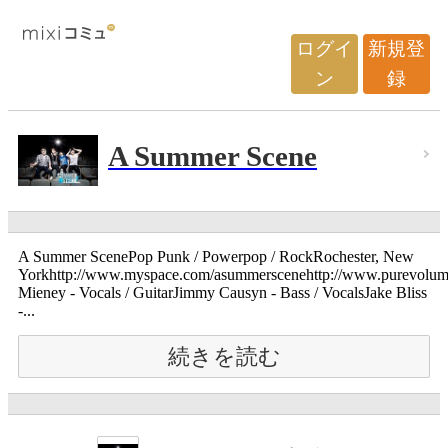
ログイ
新規登
ン
録
A Summer Scene
A Summer ScenePop Punk / Powerpop / RockRochester, New
Yorkhttp://www.myspace.com/asummerscenehttp://www.purevol
Mieney - Vocals / GuitarJimmy Causyn - Bass / VocalsJake Bliss
-...
続きを読む