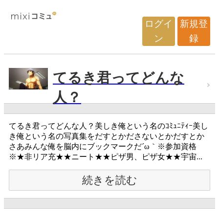
ログイ
新規登
ン
録
てるき君ってどんな
人？
てるき君ってどんな人？美しき俺という名のｺﾐｭﾆﾃｨｰ美し
き俺という名の写真集をだすとかださないとかだすとか
さあみんな俺を脳内にブックマークだ´ω｀※参加資格
※★非リア充★★ニート★★ピザ男、ピザ女★★宇宙...
続きを読む