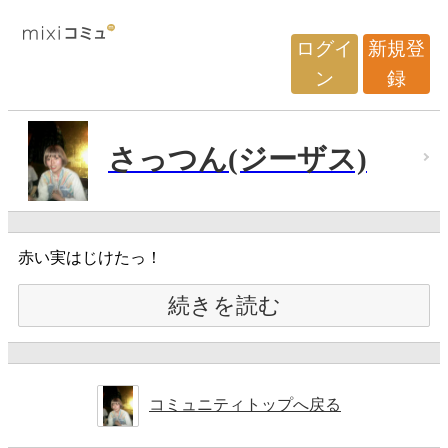
ログイ
新規登
ン
録
さっつん(ジーザス)
赤い実はじけたっ！
続きを読む
コミュニティトップへ戻る