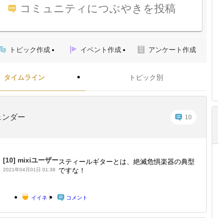
コミュニティにつぶやきを投稿
トピック作成
イベント作成
アンケート作成
タイムライン
トピック別
ェンダー
10
[10]
mixiユーザー
スティールギターとは、絶滅危惧楽器の典型
ですな！
2021年04月01日 01:38
イイネ！
コメント