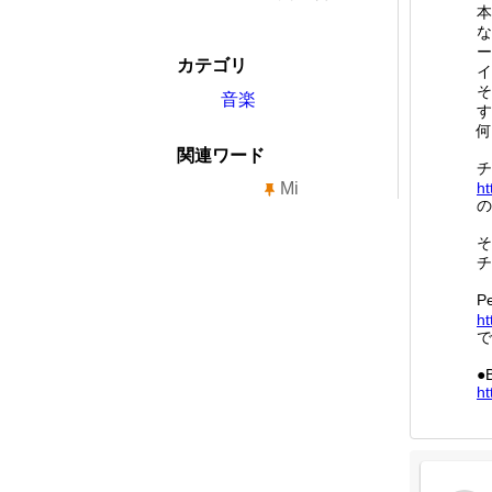
本
な
ー
カテゴリ
イ
そ
音楽
す
何
関連ワード
チ
Mi
ht
の
そ
チ
P
ht
で
●B
ht