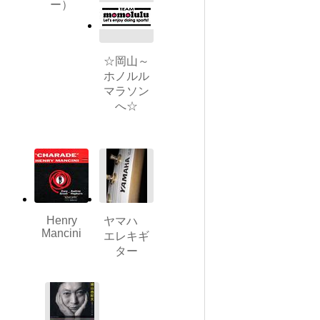
ー）
☆岡山～
ホノルル
マラソン
へ☆
Henry
ヤマハ
Mancini
エレキギ
ター