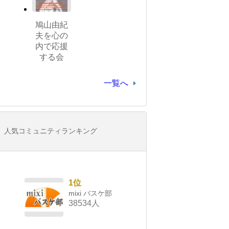
鳩山由紀
夫を心の
内で応援
する会
一覧へ
人気コミュニティランキング
1位
mixi バスケ部
38534人