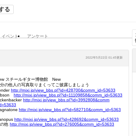
する
イベント
アンケート
2022年5月22日 01:45更新
ew スチールギター博物館 New
分の他人の写真取りまくってご披露しましょう
ender
http://
mixi.jp
/view_b
bs.pl?i
d=42870
0&comm_
id=5363
3
ibson
http://
mixi.jp
/view_b
bs.pl?i
d=11109
858&com
m_id=53
633
ickenbacker
http://
mixi.jp
/view_b
bs.pl?i
d=39928
08&comm
id=536
33
agnatone
http://
mixi.jp
/view_b
bs.pl?i
d=58271
0&comm_
id=5363
anopus
http://
mixi.jp
/view_b
bs.pl?i
d=42869
2&comm_
id=5363
3
その他
http://
mixi.jp
/view_b
bs.pl?i
d=27600
5&comm_
id=5363
3