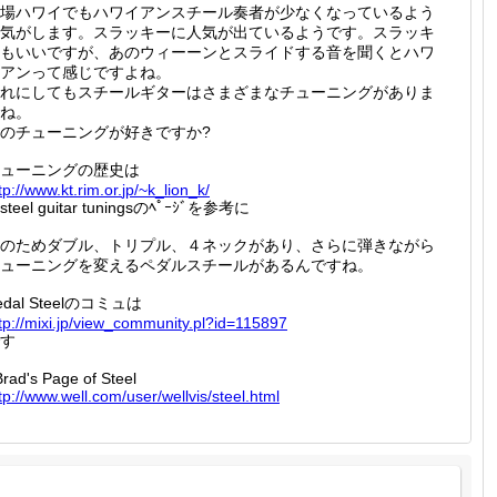
場ハワイでもハワイアンスチール奏者が少なくなっているよう
気がします。スラッキーに人気が出ているようです。スラッキ
もいいですが、あのウィーーンとスライドする音を聞くとハワ
アンって感じですよね。
れにしてもスチールギターはさまざまなチューニングがありま
ね。
のチューニングが好きですか?
ューニングの歴史は
tp://
www.kt.
rim.or.
jp/~k_l
ion_k/
steel guitar tuningsのﾍﾟｰｼﾞを参考に
のためダブル、トリプル、４ネックがあり、さらに弾きながら
ューニングを変えるペダルスチールがあるんですね。
edal Steelのコミュは
tp://
mixi.jp
/view_c
ommunit
y.pl?id
=115897
す
rad's Page of Steel
tp://
www.wel
l.com/u
ser/wel
lvis/st
eel.htm
l