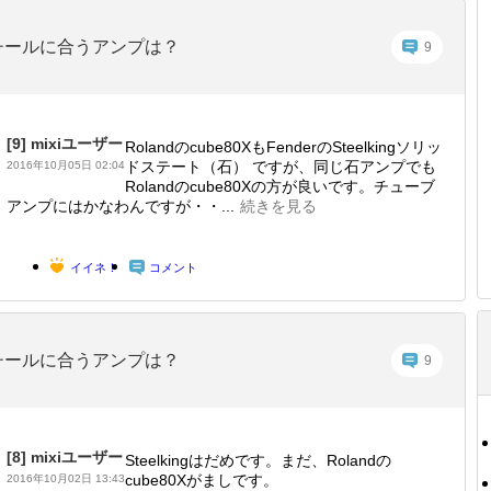
チールに合うアンプは？
9
[9]
mixiユーザー
Rolandのcube80XもFenderのSteelkingソリッ
ドステート（石） ですが、同じ石アンプでも
2016年10月05日 02:04
Rolandのcube80Xの方が良いです。チューブ
アンプにはかなわんですが・・...
続きを見る
イイネ！
コメント
チールに合うアンプは？
9
[8]
mixiユーザー
Steelkingはだめです。まだ、Rolandの
cube80Xがましです。
2016年10月02日 13:43