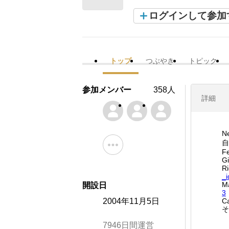
ログインして参加
トップ
つぶやき
トピック
参加メンバー
358人
詳細
N
自
F
G
R
_
M
開設日
3
2004年11月5日
C
7946日間運営