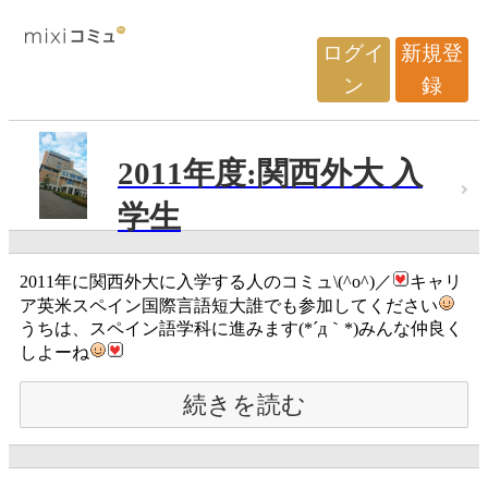
ログイ
新規登
ン
録
2011年度:関西外大 入
学生
2011年に関西外大に入学する人のコミュ\(^o^)／
キャリ
ア英米スペイン国際言語短大誰でも参加してください
うちは、スペイン語学科に進みます(*´д｀*)みんな仲良く
しよーね
続きを読む