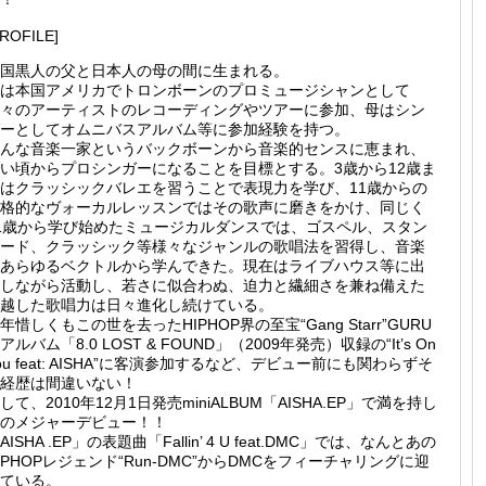
PROFILE]
国黒人の父と日本人の母の間に生まれる。
は本国アメリカでトロンボーンのプロミュージシャンとして
々のアーティストのレコーディングやツアーに参加、母はシン
ーとしてオムニバスアルバム等に参加経験を持つ。
んな音楽一家というバックボーンから音楽的センスに恵まれ、
い頃からプロシンガーになることを目標とする。3歳から12歳ま
はクラッシックバレエを習うことで表現力を学び、11歳からの
格的なヴォーカルレッスンではその歌声に磨きをかけ、同じく
1歳から学び始めたミュージカルダンスでは、ゴスペル、スタン
ード、クラッシック等様々なジャンルの歌唱法を習得し、音楽
あらゆるベクトルから学んできた。現在はライブハウス等に出
しながら活動し、若さに似合わぬ、迫力と繊細さを兼ね備えた
越した歌唱力は日々進化し続けている。
年惜しくもこの世を去ったHIPHOP界の至宝“Gang Starr”GURU
アルバム「8.0 LOST & FOUND」（2009年発売）収録の“It’s On
ou feat: AISHA”に客演参加するなど、デビュー前にも関わらずそ
経歴は間違いない！
して、2010年12月1日発売miniALBUM「AISHA.EP」で満を持し
のメジャーデビュー！！
AISHA .EP」の表題曲「Fallin’ 4 U feat.DMC」では、なんとあの
IPHOPレジェンド“Run-DMC”からDMCをフィーチャリングに迎
ている。