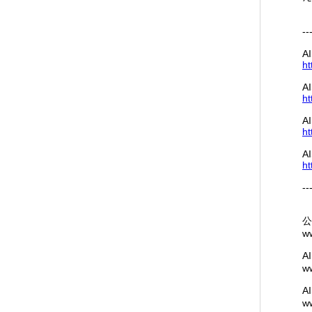
--
A
ht
A
ht
A
ht
A
ht
--
公
w
A
ww
AI
ww