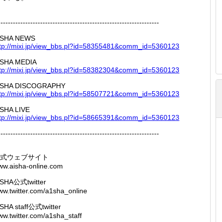
-----------------------------------------------------------------
ISHA NEWS
tp://
mixi.jp
/view_b
bs.pl?i
d=58355
481&com
m_id=53
60123
ISHA MEDIA
tp://
mixi.jp
/view_b
bs.pl?i
d=58382
304&com
m_id=53
60123
ISHA DISCOGRAPHY
tp://
mixi.jp
/view_b
bs.pl?i
d=58507
721&com
m_id=53
60123
ISHA LIVE
tp://
mixi.jp
/view_b
bs.pl?i
d=58665
391&com
m_id=53
60123
-----------------------------------------------------------------
式ウェブサイト
ww.aisha-online.com
ISHA公式twitter
w.twitter.com/a1sha_online
SHA staff公式twitter
w.twitter.com/a1sha_staff