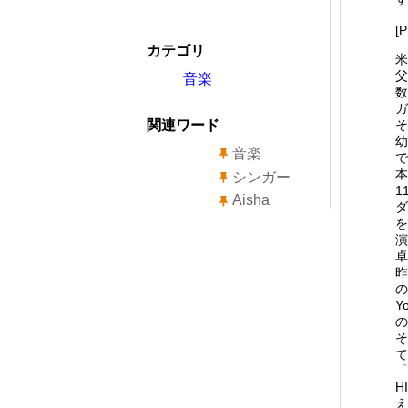
[
カテゴリ
米
父
音楽
数
ガ
関連ワード
そ
幼
音楽
で
本
シンガー
1
Aisha
ダ
を
演
卓
昨
の
Y
の
そ
て
「
H
え