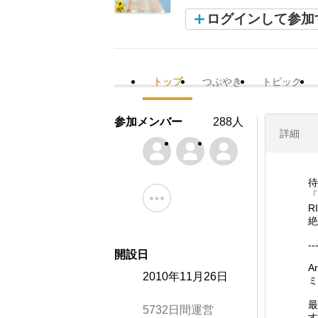
ログインして参加
トップ
つぶやき
トピック
参加メンバー
288人
詳細
待
「
R
絶
--
開設日
A
2010年11月26日
ミ
最
5732日間運営
す