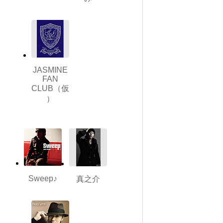
JASMINE
FAN
CLUB（仮
）
Sweep♪
真之介