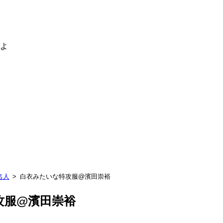
るよ
名人
白衣みたいな特攻服@濱田崇裕
攻服@濱田崇裕