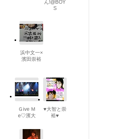
ん!@BOY
S
浜中文一×
濱田崇裕
Ｇive Ｍ
♥大智と崇
e♡濱大
裕♥