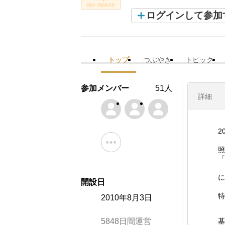
ログインして参加
トップ
つぶやき
トピック
参加メンバー
51人
詳細
2
照
「
に
開設日
特
2010年8月3日
5848日間運営
基