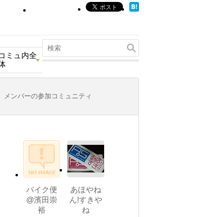
コミュ内全
体
メンバーの参加コミュニティ
バイク便
あほやね
@濱田崇
ん!すきや
裕
ね