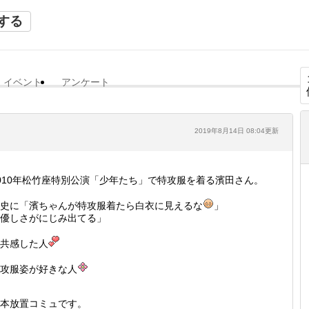
する
イベント
アンケート
2019年8月14日 08:04更新
010年松竹座特別公演「少年たち」で特攻服を着る濱田さん。
史に「濱ちゃんが特攻服着たら白衣に見えるな
」
優しさがにじみ出てる」
共感した人
攻服姿が好きな人
本放置コミュです。