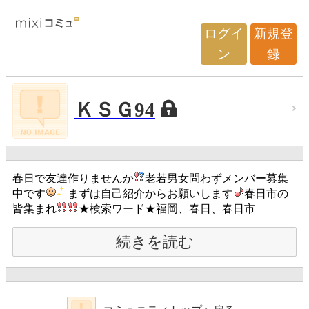
ログイ
新規登
ン
録
ＫＳＧ94
春日で友達作りませんか
老若男女問わずメンバー募集
中です
まずは自己紹介からお願いします
春日市の
皆集まれ
★検索ワード★福岡、春日、春日市
続きを読む