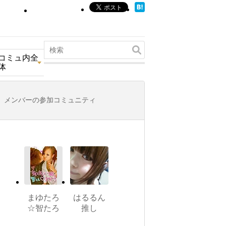
コミュ内全
体
メンバーの参加コミュニティ
まゆたろ
はるるん
☆智たろ
推し