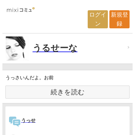
ログイ
新規登
ン
録
うるせーな
うっさいんだよ。お前
続きを読む
うっせ