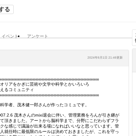
する
イベント
アンケート
2024年6月1日 21:46更新
∞∞∞∞∞∞∞∞∞∞∞∞∞∞∞∞∞∞∞∞∞∞∞∞∞∞∞∞∞∞∞∞∞
オリアをかぎに芸術や文学や科学とかいろいろ
えるコミュニティ
∞∞∞∞∞∞∞∞∞∞∞∞∞∞∞∞∞∞∞∞∞∞∞∞∞∞∞∞∞∞∞∞∞
科学者、茂木健一郎さんが作ったコミュです。
007.2.6 茂木さんのmixi退会に伴い、管理業務をろんが引き継が
て頂きました。アートから脳科学まで、分野にこだわらずフラ
クな感じで議論が出来る場になればいいなと思っています。管
人就任時に最低限のルールは決めておきましたが、これを守っ