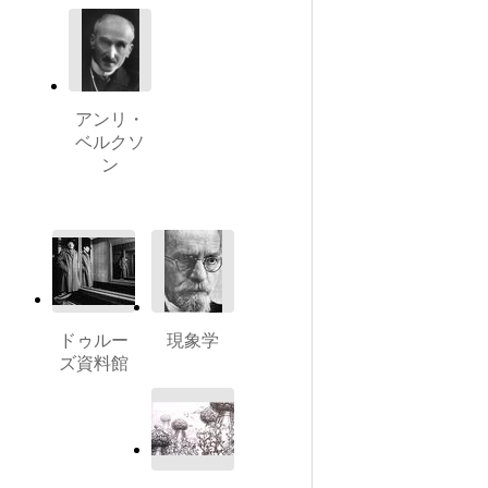
アンリ・
ベルクソ
ン
ドゥルー
現象学
ズ資料館