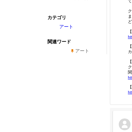
て
ク
ま
カテゴリ
ど
アート
【
ht
関連ワード
【
アート
カ
【
ク
関
ht
【
ht