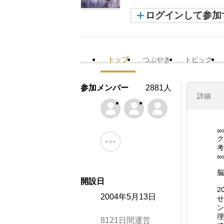
ログインして参加
トップ
つぶやき
トピック
参加メンバー
2881人
詳細
∞
ク
考
∞
脳
開設日
2
2004年5月13日
せ
ン
理
8121日間運営