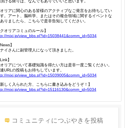
頂ける限りは、なんでもありでいいと思います。
オリアに関心のある皆様のアクティブなご発言をお待ちしてい
す。アート、脳科学、またはその複合領域に関するイベントな
ありましたら、こちらで是非告知してください。
クオリアコミュのルール】
tp://
mixi.jp
/view_b
bs.pl?i
d=15038
441&com
m_id=50
34
News】
ナイさんに副管理人になって頂きました。
Link】
オリアについて基礎知識を得たい方は是非一度ご覧ください。
連URLの投稿もお待ちしています。
tp://
mixi.jp
/view_b
bs.pl?i
d=15039
005&com
m_id=50
34
新しく入られた方、こちらに書き込みをどうぞ！】
tp://
mixi.jp
/view_b
bs.pl?i
d=15116
130&com
m_id=50
34
コミュニティにつぶやきを投稿