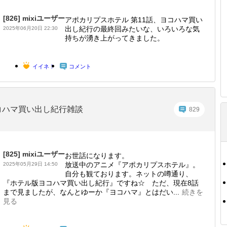
[826]
mixiユーザー
アポカリプスホテル 第11話、ヨコハマ買い
出し紀行の最終回みたいな、いろいろな気
2025年06月20日 22:30
持ちが湧き上がってきました。
イイネ！
コメント
コハマ買い出し紀行雑談
829
[825]
mixiユーザー
お世話になります。
放送中のアニメ『アポカリプスホテル』。
2025年05月29日 14:50
自分も観ております。ネットの噂通り、
『ホテル版ヨコハマ買い出し紀行』ですね☆ ただ、現在8話
まで見ましたが、なんとゆーか『ヨコハマ』とはだい...
続きを
見る