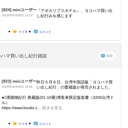
[824]
mixiユーザー
『アポカリプスホテル』、ヨコハマ買い出
し紀行みを感じます
2025年05月08日 23:10
イイネ！
コメント
コハマ買い出し紀行雑談
829
[823]
mixiユーザー
昨日５月６日、台湾中国語版「ヨコハマ買
い出し紀行」の愛蔵版が発売されました。
2025年05月06日 16:59
●濱購物紀行 典藏版(01-10冊)博客來限定版套書（3200台湾ド
ル）
https://www.books.c...
続きを見る
イイネ！
コメント