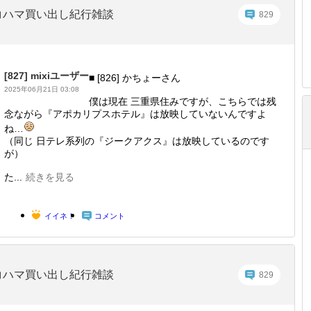
コハマ買い出し紀行雑談
829
[827]
mixiユーザー
■ [826] かちょーさん
2025年06月21日 03:08
僕は現在 三重県住みですが、こちらでは残
念ながら『アポカリプスホテル』は放映していないんですよ
ね…
（同じ 日テレ系列の『ジークアクス』は放映しているのです
が）
た...
続きを見る
イイネ！
コメント
コハマ買い出し紀行雑談
829