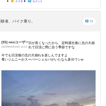
イイネ！
コメント
経験者、バイク乗り。
55
[55]
mixiユーザー
日が長くなったから、定時退社後に北の大崩
れで日没に間に合う季節ですな
2025年05月24日 14:13
今でも日没後の北の大崩れを楽しんでますよ
青いジムニーかスーパーシェルパがいたなら多分ワシw