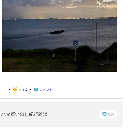
イイネ！
コメント
コハマ買い出し紀行雑談
829