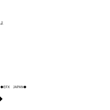
るよ
◆EFX JAPAN◆
◆