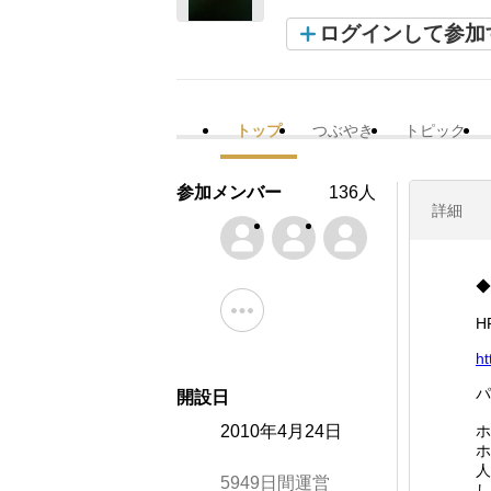
ログインして参加
トップ
つぶやき
トピック
参加メンバー
136人
詳細
◆
H
ht
開設日
2010年4月24日
ホ
ホ
人
5949日間運営
し