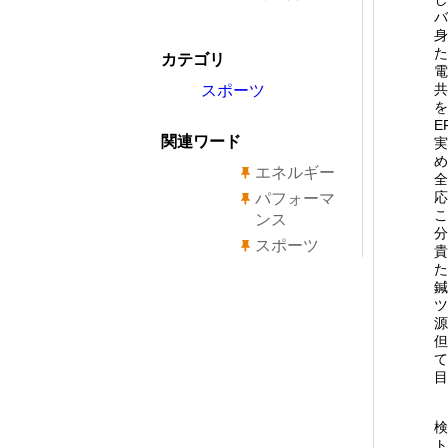
バ
身
た
カテゴリ
電
共
スポーツ
を
E
関連ワード
実
め
エネルギー
全
応
パフォーマ
こ
ンス
分
スポーツ
貴
た
鍼
ツ
源
但
て
目
検
ト