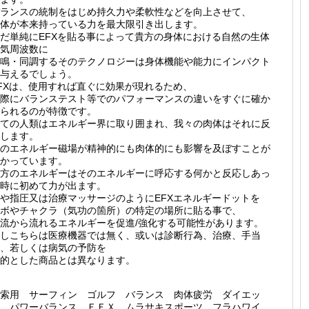
ランスの統制をはじめ持久力や柔軟性などを向上させて、
体が本来持っている力を最大限引き出します。
だ単純にEFXを貼る事によって貴方の身体における自然の生体
気周波数に
鳴・同調するそのテクノロジーは身体機能や能力にインパクト
与えるでしょう。
FXは、使用すれば直ぐに効果が現れるため、
際にバランステスト等でのパフォーマンスの違いをすぐに確か
られるのが特徴です。
ての人類はエネルギー界に取り囲まれ、我々の肉体はそれに反
します。
のエネルギー磁場が精神的にも肉体的にも影響を及ぼすことが
かっています。
方のエネルギーはそのエネルギーに呼応する何かと反応しあっ
時に初めて力が出ます。
や指圧又は治療マッサージのようにEFXエネルギードットを
ボやチャクラ（気功の箇所）の特定の場所に貼る事で、
流から流れるエネルギーを促進/強化する可能性があります。
しこちらは医療機器では無く、或いは診断行為、治療、手当
、若しくは病気の予防を
的とした商品とは異なります。
索用 サーフィン ゴルフ バランス 肉体疲労 ダイエッ
 パワーバランス ＥＦＸ ムラサキスポーツ フラハワイ