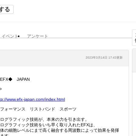
する
イベント
アンケート
2023年3月14日 17:43更新
EFX◆ JAPAN
P
tp://
www.efx
-japan.
com/ind
ex.html
パフォーマンス リストバンド スポーツ
ログラフィック技術が、本来の力を引き出す。
ログラフィック技術をいち早く取り入れたEFXは、
体の細胞レベルにまで高く融合する周波数によって効果を発揮
ます。