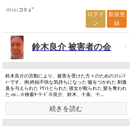
ログイ
新規登
ン
録
鈴木良介 被害者の会
鈴木良介の言動により、被害を受けた方々のためのｺﾐｭﾆﾃ
ｨｰです。例:終始不快な気持ちになった 嘘をつかれた 刺激
臭を与えられた ﾏｳﾝﾄとられた 彼女が殴られた 髪を奪われ
た etc...※検索ｷｰﾜｰﾄﾞ※良介、鈴木、十条、十...
続きを読む