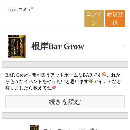
ログイ
新規登
ン
録
根岸Bar Grow
BAR Grow仲間が集うアットホームなBARです
これか
ら色々なイベントをやりたいと思います
アイデアなど
有りましたら教えてね
続きを読む