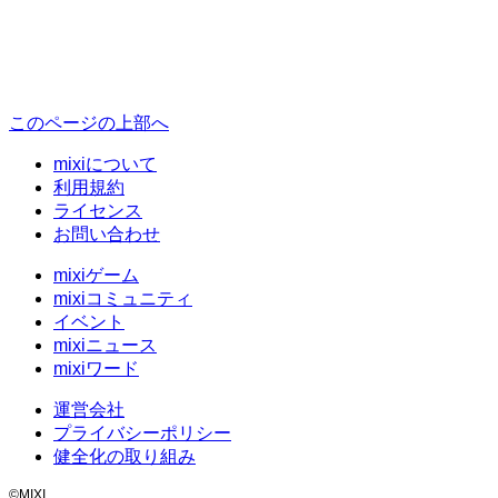
このページの上部へ
mixiについて
利用規約
ライセンス
お問い合わせ
mixiゲーム
mixiコミュニティ
イベント
mixiニュース
mixiワード
運営会社
プライバシーポリシー
健全化の取り組み
©MIXI