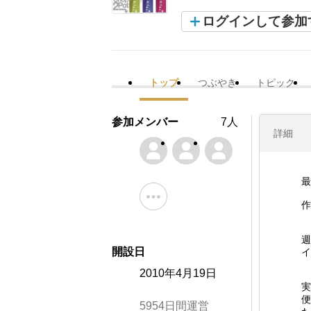
ログインして参加
トップ
つぶやき
トピック
参加メンバー
7人
詳細
最
作
週
開設日
イ
2010年4月19日
実
便
5954日間運営