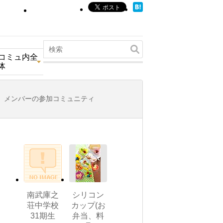
コミュ内全
体
メンバーの参加コミュニティ
南武庫之
シリコン
荘中学校
カップ(お
31期生
弁当、料