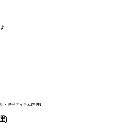
るよ
酒
便利アイテム(料理)
理)