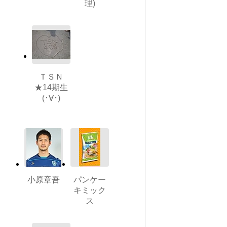
理)
ＴＳＮ
★14期生
(･∀･)
小原章吾
パンケー
キミック
ス