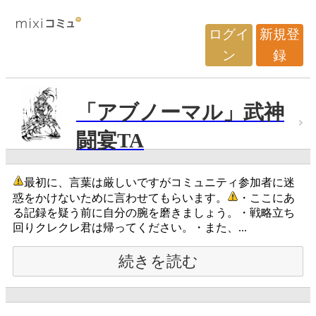
ログイ
新規登
ン
録
「アブノーマル」武神
闘宴TA
最初に、言葉は厳しいですがコミュニティ参加者に迷
惑をかけないために言わせてもらいます。
・ここにあ
る記録を疑う前に自分の腕を磨きましょう。・戦略立ち
回りクレクレ君は帰ってください。・また、...
続きを読む