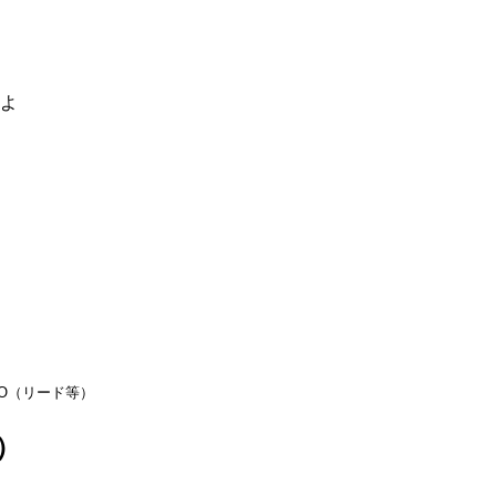
るよ
CO（リード等）
）