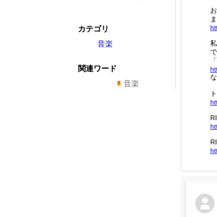
お
ま
ht
カテゴリ
私
音楽
で
「
関連ワード
ht
な
音楽
ト
ht
R
ht
R
ht