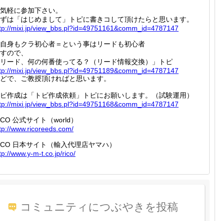
気軽に参加下さい。
ずは「はじめまして」トピに書きコして頂けたらと思います。
tp://
mixi.jp
/view_b
bs.pl?i
d=49751
161&com
m_id=47
87147
自身もクラ初心者＝という事はリードも初心者
すので、
リード、何の何番使ってる？（リード情報交換）」トピ
tp://
mixi.jp
/view_b
bs.pl?i
d=49751
189&com
m_id=47
87147
どで、ご教授頂ければと思います。
ピ作成は「トピ作成依頼」トピにお願いします。（試験運用）
tp://
mixi.jp
/view_b
bs.pl?i
d=49751
168&com
m_id=47
87147
ICO 公式サイト（world）
tp://
www.ric
oreeds.
com/
ICO 日本サイト（輸入代理店ヤマハ）
tp://
www.y-m
-t.co.j
p/rico/
コミュニティにつぶやきを投稿