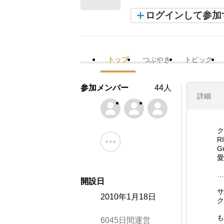
ログインして参加
トップ
つぶやき
トピック
参加メンバー
44人
詳細
ク
R
G
愛
…
開設日
サ
2010年1月18日
ク
も
6045日間運営