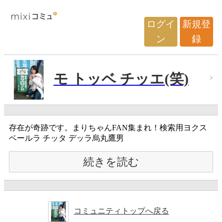
ログイ
新規登
ン
録
モ トッベ チッエ(笑)
存在が奇跡です。まりちゃんFAN集まれ！検索用ヨクス
ベールラ チッタ デッラ烏丸鷹男
続きを読む
コミュニティトップへ戻る