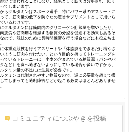
部分で使われることになり、結果として筋肉は分解され、細く
ってしまいます。
からグルタミンはスポーツ選手、特にパワー系のアスリートに
って、筋肉量の低下を防ぐため定番サプリメントとして用いら
ているわけです。
にグルタミンには筋肉内のグリコーゲン貯蔵量を増やしたり、
肉疲労や筋肉痛を軽減する物質の分泌を促進する効果もあるそ
なので、競技のために長時間練習を行う場合などにも役立ちま
。
に体重別競技を行うアスリートや「体脂肪をできるだけ増やさ
いように筋肉を付けたい」という目的を持ってトレーニングを
っているトレーニーは、小麦の含まれている糖質源（パンやパ
タなど）を食べ過ぎないようにしている場合が多いですから、
ルタミン量の不足には注意が必要です。
ルタミンは代謝されやすい物質なので、逆に必要量を超えて摂
してしまっても過剰障害などが起こる必要はほとんどありませ
。
コミュニティにつぶやきを投稿