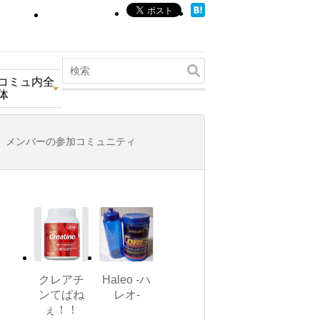
コミュ内全
体
メンバーの参加コミュニティ
クレアチ
Haleo -ハ
ンてぱね
レオ-
ぇ！！