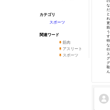
の
な
だ
と
カテゴリ
れ
スポーツ
更
筋
う
関連ワード
す
特
筋肉
な
アスリート
行
ス
スポーツ
グ
グ
取
ん