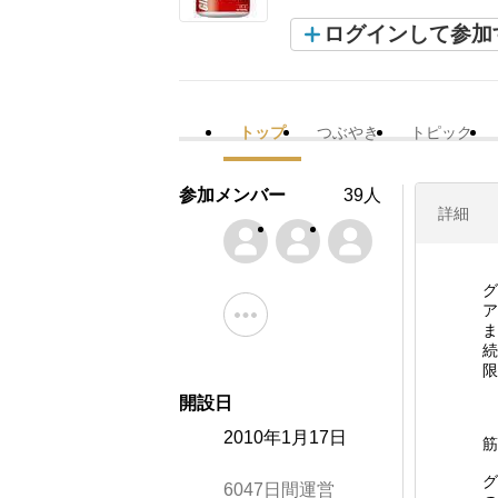
ログインして参加
トップ
つぶやき
トピック
参加メンバー
39人
詳細
グ
ア
ま
続
限
開設日
2010年1月17日
筋
グ
6047日間運営