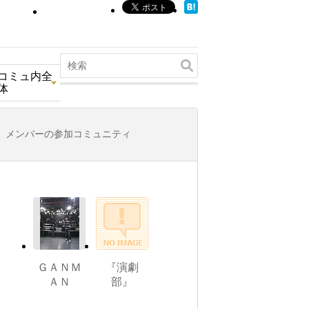
コミュ内全
体
メンバーの参加コミュニティ
ＧＡＮＭ
『演劇
ＡＮ
部』