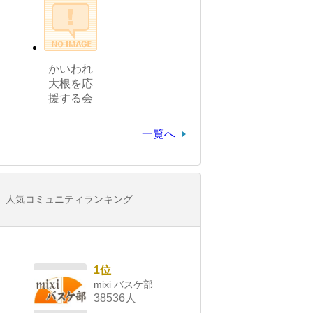
かいわれ
大根を応
援する会
一覧へ
人気コミュニティランキング
1位
mixi バスケ部
38536人