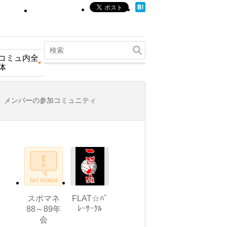
コミュ内全
体
メンバーの参加コミュニティ
スポマネ
FLAT☆ﾊﾞ
ﾚｰｻｰｸﾙ
88～89年
会