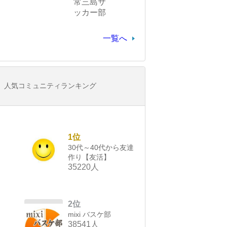
常三島サ
ッカー部
一覧へ
人気コミュニティランキング
1位
30代～40代から友達
作り【友活】
35220人
2位
mixi バスケ部
38541人