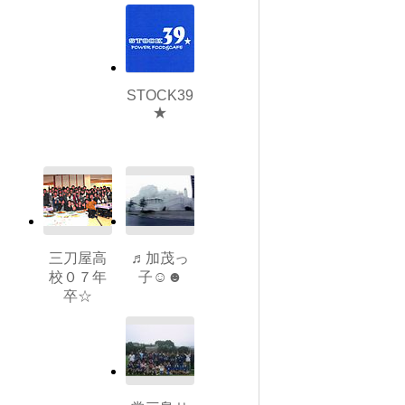
STOCK39
★
三刀屋高
♬加茂っ
校０７年
子☺☻
卒☆