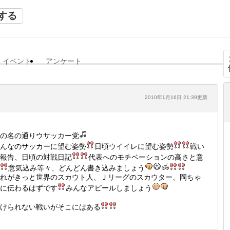
する
イベント
アンケート
2010年1月16日 21:39更新
の名の通りウサッカー党
んなのサッカーに望む姿勢
日頃ウイイレに望む姿勢
戦い
報告、日頃の対戦日記
代表へのモチベーションの高さと意
意気込み等々、どんどん書き込みましょう
れがきっと世界のスカウト人、Ｊリーグのスカウター、岡ちゃ
に伝わるはずです
みんなアピールしましょう
けられない戦いがそこにはある