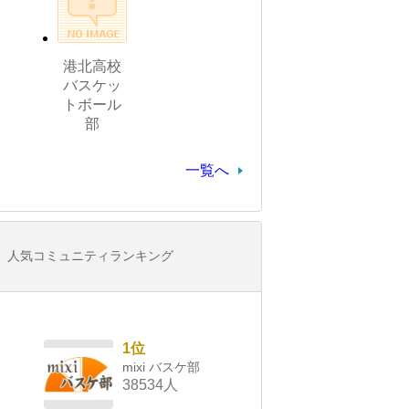
港北高校
バスケッ
トボール
部
一覧へ
人気コミュニティランキング
1位
mixi バスケ部
38534人