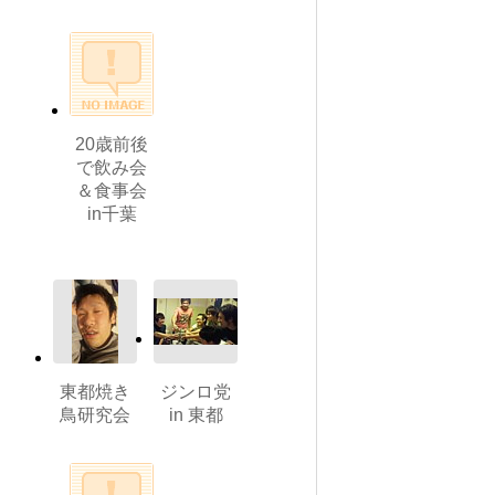
20歳前後
で飲み会
＆食事会
in千葉
東都焼き
ジンロ党
鳥研究会
in 東都