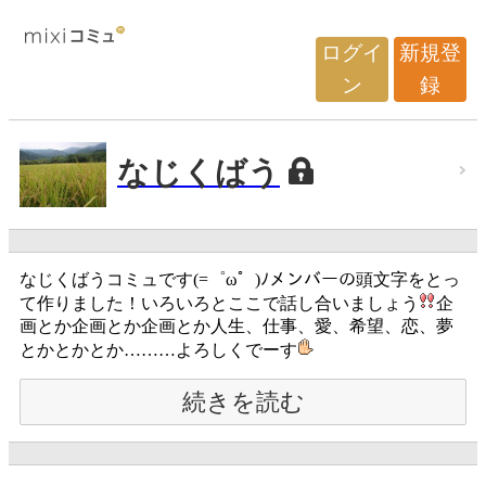
ログイ
新規登
ン
録
なじくばう
なじくばうコミュです(=゜ω゜)ﾉメンバーの頭文字をとっ
て作りました！いろいろとここで話し合いましょう
企
画とか企画とか企画とか人生、仕事、愛、希望、恋、夢
とかとかとか………よろしくでーす
続きを読む