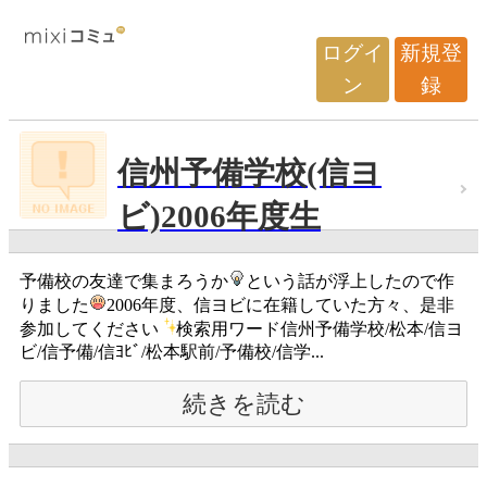
ログイ
新規登
ン
録
信州予備学校(信ヨ
ビ)2006年度生
予備校の友達で集まろうか
という話が浮上したので作
りました
2006年度、信ヨビに在籍していた方々、是非
参加してください
検索用ワード信州予備学校/松本/信ヨ
ビ/信予備/信ﾖﾋﾞ/松本駅前/予備校/信学...
続きを読む