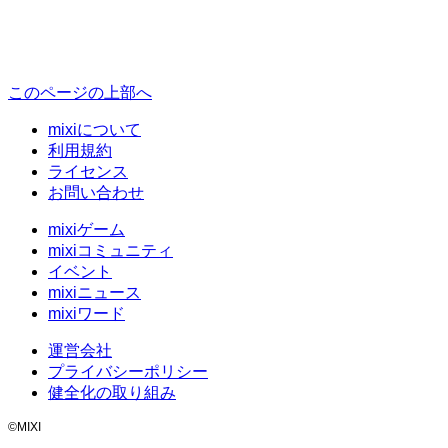
このページの上部へ
mixiについて
利用規約
ライセンス
お問い合わせ
mixiゲーム
mixiコミュニティ
イベント
mixiニュース
mixiワード
運営会社
プライバシーポリシー
健全化の取り組み
©MIXI