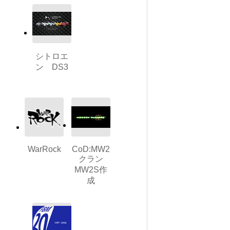
シトロエ
ン DS3
WarRock
CoD:MW2
クラン
MW2S作
成