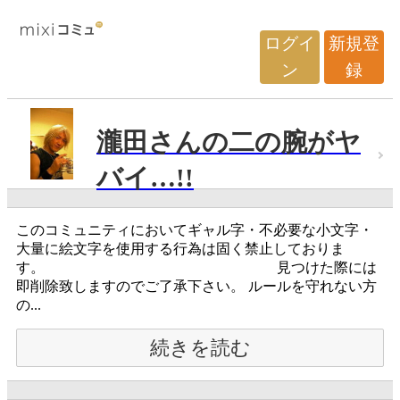
ログイ
新規登
ン
録
瀧田さんの二の腕がヤ
バイ…!!
このコミュニティにおいてギャル字・不必要な小文字・
大量に絵文字を使用する行為は固く禁止しておりま
す。 見つけた際には
即削除致しますのでご了承下さい。 ルールを守れない方
の...
続きを読む