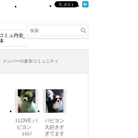
コミュ内全
体
メンバーの参加コミュニティ
I LOVE パ
パピヨン
ピヨン
大好きす
≧ε≦/
ぎてます