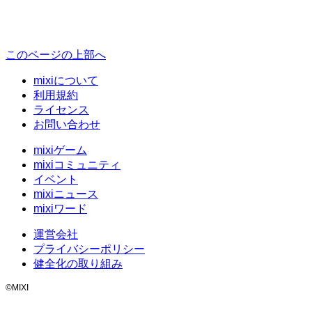
このページの上部へ
mixiについて
利用規約
ライセンス
お問い合わせ
mixiゲーム
mixiコミュニティ
イベント
mixiニュース
mixiワード
運営会社
プライバシーポリシー
健全化の取り組み
©MIXI