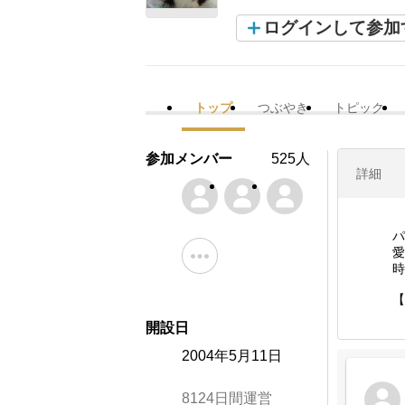
ログインして参加
トップ
つぶやき
トピック
参加メンバー
525人
詳細
パ
愛
時
【
開設日
2004年5月11日
8124日間運営