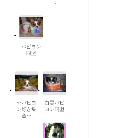
っ
パピヨン
同盟
☆パピヨ
白黒パピ
ン好き集
ヨン同盟
合☆