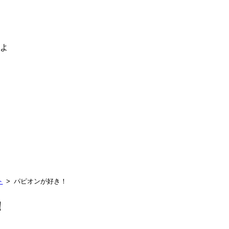
るよ
ト
パピオンが好き！
！