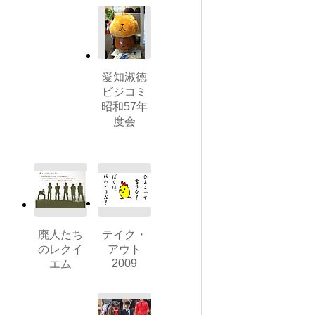
愛知淑徳
ビジコミ
昭和57年
度会
廃人たち
テイク・
のレクイ
アウト
2009
エム