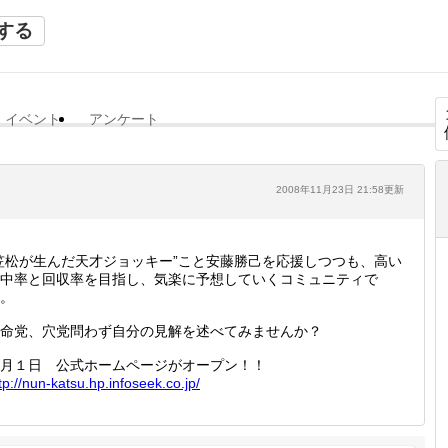
する
イベント
アンケート
2008年11月23日 21:58更新
笠松が生んだ天才ジョッキー”こと安藤勝己を応援しつつも、高い
中率と回収率を目指し、気楽に予想していくコミュニティで
。
命党、穴党問わず自分の見解を述べてみませんか？
月１日 公式ホームページがオープン！！
tp://
nun-kat
su.hp.i
nfoseek
.co.jp/