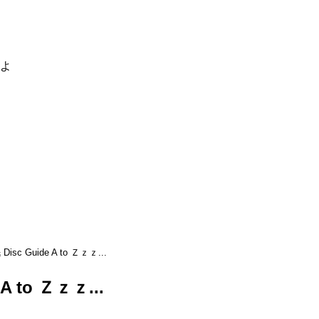
るよ
Disc Guide A to Ｚｚｚ...
A to Ｚｚｚ...