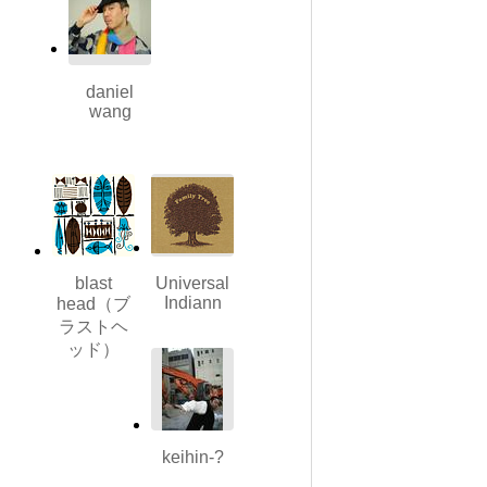
daniel
wang
blast
Universal
Indiann
head（ブ
ラストヘ
ッド）
keihin-?