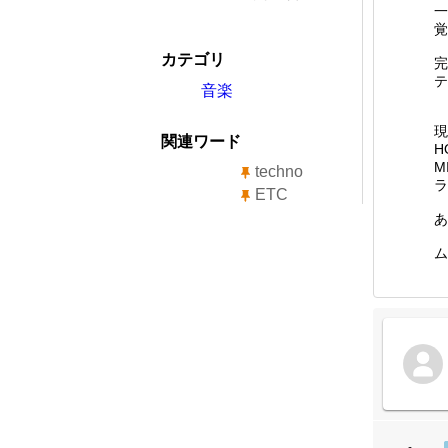
一
覚
カテゴリ
完
テ
音楽
現
関連ワード
H
M
techno
ラ
ETC
あ
ム