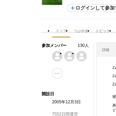
ログインして参加
トップ
つぶやき
トピック
参加メンバー
130人
詳細
Zz
Zz
Zz
開設日
寝
2005年12月3日
再
ど
7552日間運営