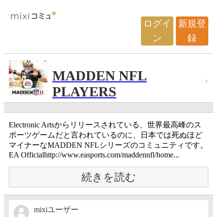
ログイ
新規登
ン
録
MADDEN NFL
PLAYERS
Electronic Artsからリリースされている、世界最高峰のス
ポーツゲームだと言われているのに、日本では死ぬほど
マイナーなMADDEN NFLシリーズのコミュニティです。
EA Officialhttp://www.easports.com/maddennfl/home...
続きを読む
mixiユーザー