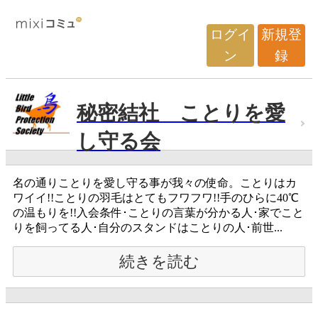
ログイ
新規登
ン
録
秘密結社 ことりを愛
し守る会
名の通りことりを愛し守る事が我々の使命。ことりはカ
ワイイ!!ことりの羽毛はとてもフワフワ!!手のひらに40℃
の温もりを!!入会条件･ことりの言葉が分かる人･家でこと
りを飼ってる人･自分のスタンドはことりの人･前世...
続きを読む