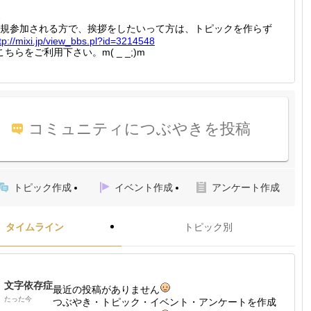
-
規参加される方で、挨拶をしたいって方は、トピックを作らず
tp://
mixi.jp
/view_b
bs.pl?i
d=32145
48
こちらをご利用下さい。m( _ _;)m
コミュニティにつぶやきを投稿
トピック作成
イベント作成
アンケート作成
タイムライン
トピック別
文字依存症
最近の投稿がありません
たった今
つぶやき・トピック・イベント・アンケートを作成