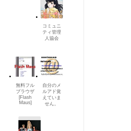
コミュニ
ティ管理
人協会
無料フル
自分のメ
ブラウザ
ルアド覚
[Flash
えていま
Maus]
せん。