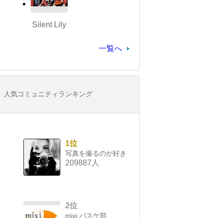
Silent Lily
一覧へ
人気コミュニティランキング
1位
写真を撮るのが好き
209887人
2位
mixi バスケ部