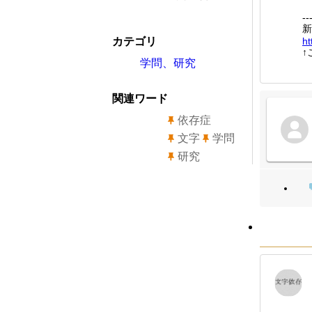
--
新
カテゴリ
ht
↑
学問、研究
関連ワード
依存症
文字
学問
研究