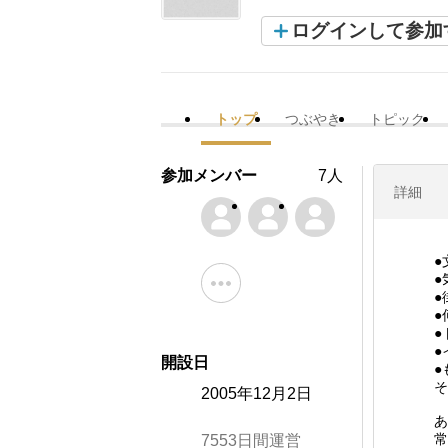
ログインして参加
トップ
つぶやき
トピック
参加メンバー
7人
詳細
●
●
●
●
●
●
開設日
●
そ
2005年12月2日
あ
常
7553日間運営