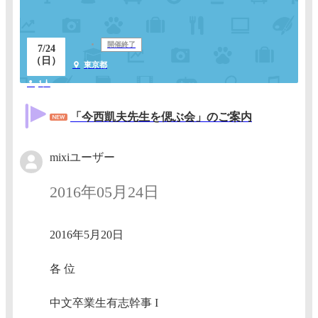
開催終了
7/24
（日）
東京都
1人
「今西凱夫先生を偲ぶ会」のご案内
mixiユーザー
2016年05月24日
2016年5月20日
各 位
中文卒業生有志幹事 I