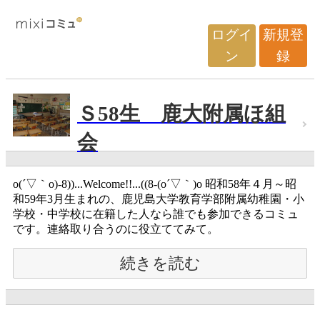
ログイ
新規登
ン
録
Ｓ58生 鹿大附属ほ組
会
o(´▽｀o)-8))...Welcome!!...((8-(o´▽｀)o 昭和58年４月～昭
和59年3月生まれの、鹿児島大学教育学部附属幼稚園・小
学校・中学校に在籍した人なら誰でも参加できるコミュ
です。連絡取り合うのに役立ててみて。
続きを読む