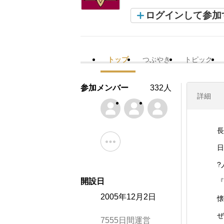
ログインして参加
トップ
つぶやき
トピック
参加メンバー
332人
詳細
長
日
?
開設日
『
2005年12月2日
懐
ぜ
7555日間運営