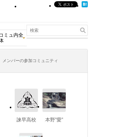
コミュ内全
体
メンバーの参加コミュニティ
諫早高校
本野”愛”