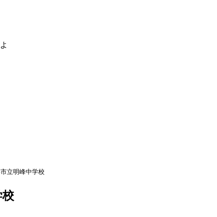
るよ
早市立明峰中学校
学校