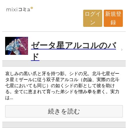
ログイ
新規登
ン
録
ゼータ星アルコルのバ
ド
哀しみの黒い爪と牙を持つ影。シドの兄。北斗七星ゼー
タ星ミザールに従う双子星アルコル（勿論、実際の北斗
七星においても同じ）の如くシドの影として彼を助け
る。全てに恵まれて育った弟シドを憎み拳を磨く。実力
は...
続きを読む