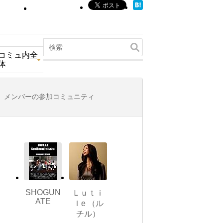
コミュ内全
体
メンバーの参加コミュニティ
SHOGUN
Ｌｕｔｉ
ATE
ｌe （ル
チル）