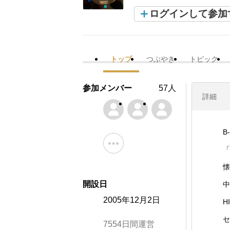
ログインして参加
トップ
つぶやき
トピック
参加メンバー
57人
詳細
B
「
懐
開設日
中
2005年12月2日
H
セ
7554日間運営