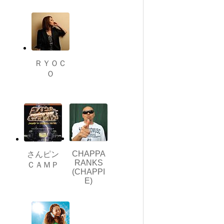
ＲＹＯＣ
Ｏ
CHAPPA
さんピン
RANKS
ＣＡＭＰ
(CHAPPI
E)