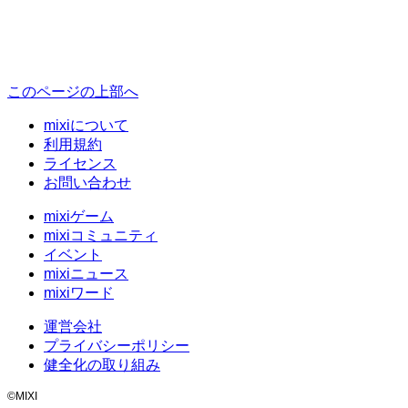
このページの上部へ
mixiについて
利用規約
ライセンス
お問い合わせ
mixiゲーム
mixiコミュニティ
イベント
mixiニュース
mixiワード
運営会社
プライバシーポリシー
健全化の取り組み
©MIXI