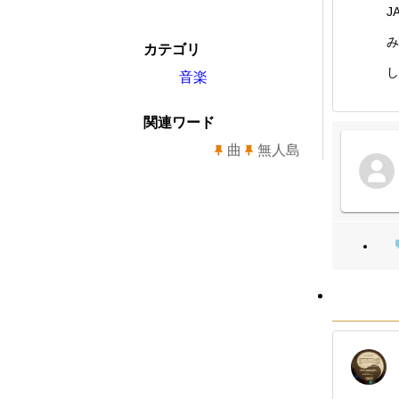
J
み
カテゴリ
し
音楽
関連ワード
曲
無人島