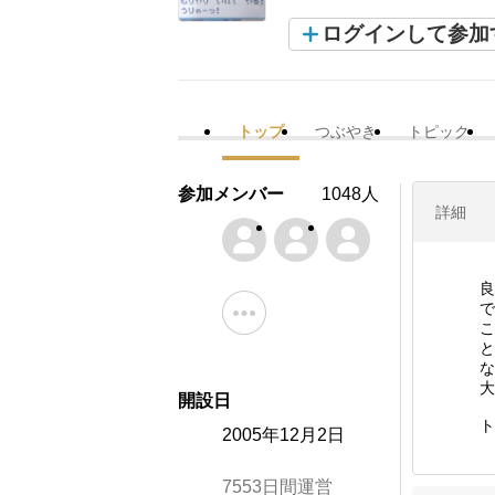
ログインして参加
トップ
つぶやき
トピック
参加メンバー
1048人
詳細
良
で
こ
と
な
大
開設日
ト
2005年12月2日
7553日間運営