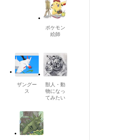
ポケモン
絵師
ザングー
獣人・動
ス
物になっ
てみたい