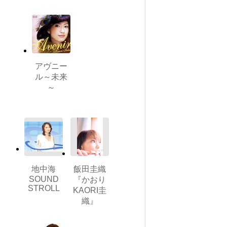
アヴニー
ル～未来
～
地中海
飯田圭織
SOUND
『かおり
STROLL
KAORI圭
織』