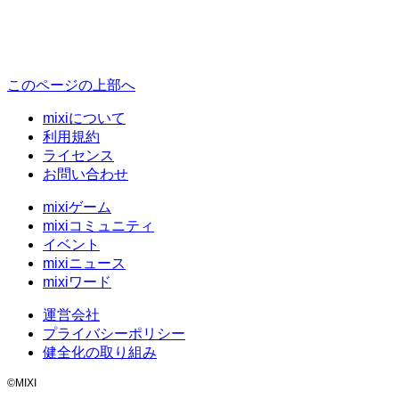
このページの上部へ
mixiについて
利用規約
ライセンス
お問い合わせ
mixiゲーム
mixiコミュニティ
イベント
mixiニュース
mixiワード
運営会社
プライバシーポリシー
健全化の取り組み
©MIXI