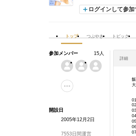
ログインして参加
トップ
つぶやき
トピック
参加メンバー
15人
詳細
飯
大
0
0
開設日
0
0
2005年12月2日
0
0
0
7553日間運営