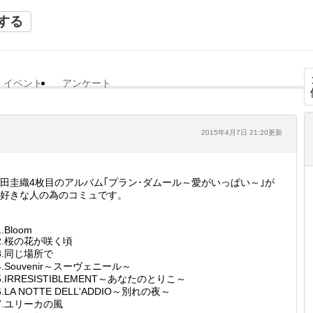
する
イベント
アンケート
2015年4月7日 21:20更新
田圭織4枚目のアルバム｢プラン･ダムール～愛がいっぱい～｣が
好きな人の為のコミュです。
1.Bloom
2.桜の花が咲く頃
3.同じ場所で
4.Souvenir～スーヴェニール～
5.IRRESISTIBLEMENT～あなたのとりこ～
6.LA NOTTE DELL'ADDIO～別れの夜～
7.ユリーカの風