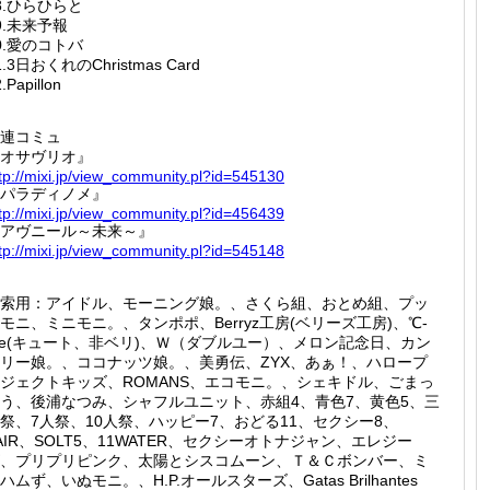
8.ひらひらと
9.未来予報
0.愛のコトバ
1.3日おくれのChristmas Card
.Papillon
連コミュ
オサヴリオ』
tp://
mixi.jp
/view_c
ommunit
y.pl?id
=545130
パラディノメ』
tp://
mixi.jp
/view_c
ommunit
y.pl?id
=456439
アヴニール～未来～』
tp://
mixi.jp
/view_c
ommunit
y.pl?id
=545148
索用：アイドル、モーニング娘。、さくら組、おとめ組、プッ
モニ、ミニモニ。、タンポポ、Berryz工房(ベリーズ工房)、℃-
te(キュート、非ベリ)、Ｗ（ダブルユー）、メロン記念日、カン
リー娘。、ココナッツ娘。、美勇伝、ZYX、あぁ！、ハロープ
ジェクトキッズ、ROMANS、エコモニ。、シェキドル、ごまっ
う、後浦なつみ、シャフルユニット、赤組4、青色7、黄色5、三
祭、7人祭、10人祭、ハッピー7、おどる11、セクシー8、
AIR、SOLT5、11WATER、セクシーオトナジャン、エレジー
、プリプリピンク、太陽とシスコムーン、Ｔ＆Ｃボンバー、ミ
ハムず、いぬモニ。、H.P.オールスターズ、Gatas Brilhantes