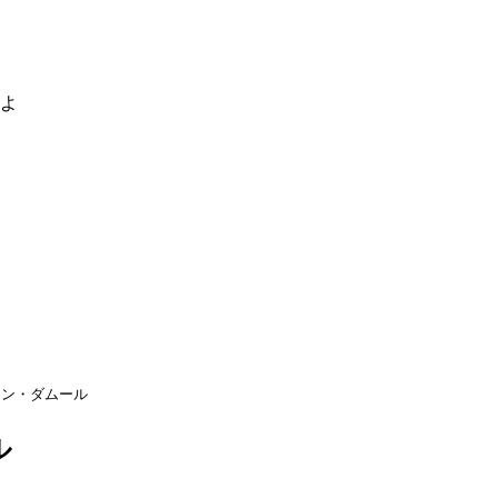
るよ
ラン・ダムール
ル