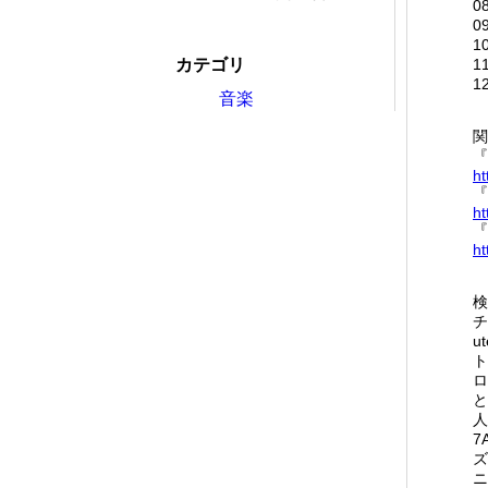
0
0
1
カテゴリ
1
12
音楽
関
『
ht
『
ht
『
ht
検
チ
u
ト
ロ
と
人
7
ズ
ニ