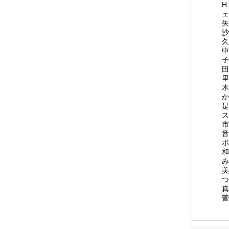
H
ェ
矢
沙
久
中
子
田
里
木
か
是
ス
市
音
ボ
和
み
美
つ
真
菅