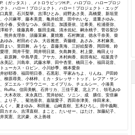
.P.（ガッタス）、メトロラビッツH.P.、ハロプロ、ハロープロジ
クト、ハロー！プロジェクト、ハロー！プロジェクト・エッグ
口真里、石川梨華、吉澤ひとみ、紺野あさ美、高橋愛、新垣里
、小川麻琴、藤本美貴、亀井絵里、田中れいな、道重さゆみ、
住小春、安倍なつみ、保田圭、加護亜依、辻希美、松浦亜弥、
澤裕子、後藤真希、飯田圭織、清水佐紀、嗣永桃子、菅谷梨沙
、熊井友理奈、須藤茉麻、夏焼雅、石村舞波、徳永千奈美、柴
あゆみ、村田めぐみ、大谷雅恵、斉藤瞳、あさみ、木村麻美、
田まい、里田舞、みうな、斎藤美海、三好絵梨香、岡田唯、鈴
愛理、岡井千聖、岡井明日菜、矢島舞美、村上愛、梅田えり
、萩原舞、中島早貴、アヤカ、木村絢香、前田有紀、稲葉貴子
永美記、川島幸、武藤水華、田中杏里、橋田三令、福田花音、
トューカス・ロビン、小川紗季、橋本愛奈
井紗耶香、福田明日香、石黒彩、平家みちよ、りんね、戸田鈴
、柳原尋美、小林梓、ミカ・タレッサ・トッド、レフア・サン
、ダニエル・デラウニー、エイプリル、チェルシー、小湊美
、RuRu、信田美帆、石井リカ、三佳千夏、北上アミ、領毛あゆ
、大木衣吹、末永真巳、荒井紗紀、ソニン、成 膳任、安倍麻
、より子。、菊池亜衣、嘉陽愛子、西田奈津美、倖田來未、
んく♂、夏まゆみ、和田薫、山崎直樹、五木ひろし、田中義剛、
田カオル、吉澤直樹、まこと、たいせー、はたけ、加藤紀子、
井英憲、北沢豪、水上善雄