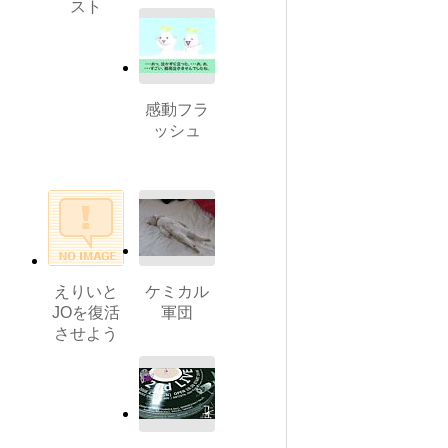
スト
感動フラ
ッシュ
えりいと
ケミカル
JOを復活
軍団
させよう