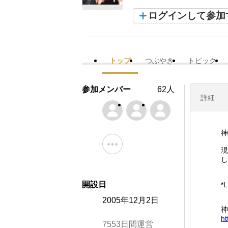
ログインして参加
トップ
つぶやき
トピック
参加メンバー
62人
詳細
神
現
し
開設日
*L
2005年12月2日
神
ht
7553日間運営