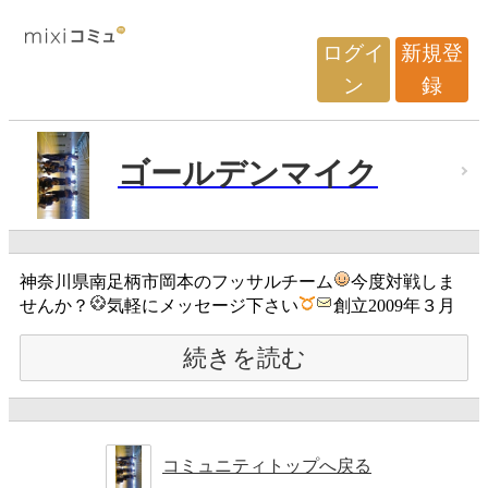
ログイ
新規登
ン
録
ゴールデンマイク
神奈川県南足柄市岡本のフッサルチーム
今度対戦しま
せんか？
気軽にメッセージ下さい
創立2009年３月
続きを読む
コミュニティトップへ戻る