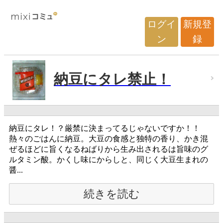
ログイ
新規登
ン
録
納豆にタレ禁止！
納豆にタレ！？厳禁に決まってるじゃないですか！！
熱々のごはんに納豆。大豆の食感と独特の香り、かき混
ぜるほどに旨くなるねばりから生み出されるは旨味のグ
ルタミン酸。かくし味にからしと、同じく大豆生まれの
醤...
続きを読む