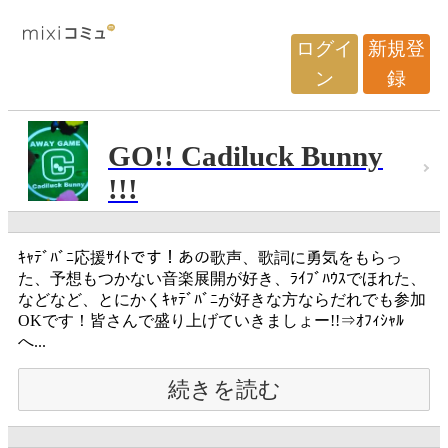
ログイ
新規登
ン
録
GO!! Cadiluck Bunny
!!!
ｷｬﾃﾞﾊﾞﾆ応援ｻｲﾄです！あの歌声、歌詞に勇気をもらっ
た、予想もつかない音楽展開が好き、ﾗｲﾌﾞﾊｳｽでほれた、
などなど、とにかくｷｬﾃﾞﾊﾞﾆが好きな方ならだれでも参加
OKです！皆さんで盛り上げていきましょー!!⇒ｵﾌｨｼｬﾙ
へ...
続きを読む