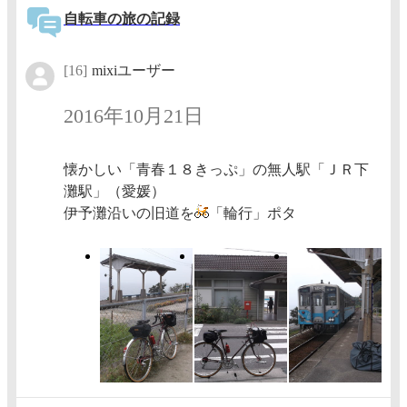
自転車の旅の記録
[16]
mixiユーザー
2016年10月21日
懐かしい「青春１８きっぷ」の無人駅「ＪＲ下
灘駅」（愛媛）
伊予灘沿いの旧道を
「輪行」ポタ