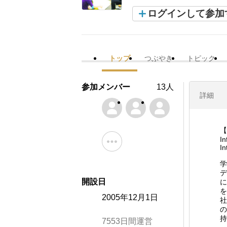
ログインして参加
トップ
つぶやき
トピック
参加メンバー
13人
詳細
【
In
In
学
デ
開設日
に
を
2005年12月1日
社
の
持
7553日間運営