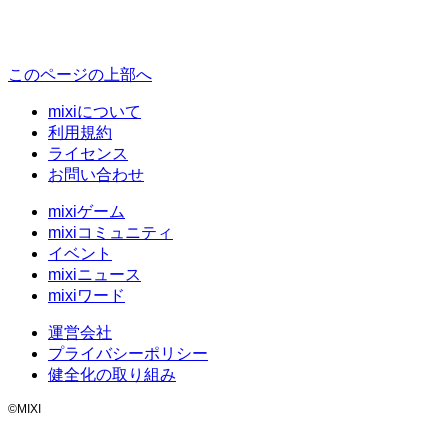
このページの上部へ
mixiについて
利用規約
ライセンス
お問い合わせ
mixiゲーム
mixiコミュニティ
イベント
mixiニュース
mixiワード
運営会社
プライバシーポリシー
健全化の取り組み
©MIXI