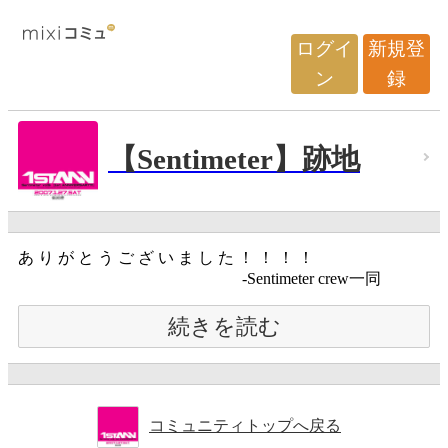
ログイ
新規登
ン
録
【Sentimeter】跡地
あ り が と う ご ざ い ま し た ！ ！ ！ ！
-Sentimeter crew一同
続きを読む
コミュニティトップへ戻る